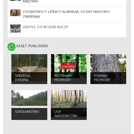
MAJÓWKI
CHOJNOWSCY LEŚNICY ALARMUJĄ: SOSNY MASOWO
ZAMIERAJĄ
USŁYSZ, CO W LESIE HUCZY
ASSET PUBLISHER
ASSET PUBLISHER
SPRZEDAŻ
REZERWATY
POMNIKI
DREWNA,
PRZYRODY
PRZYRODY
CHOINEK I
SADZONEK
SZKÓŁKARSTWO
LASY
NADLEŚNICTWA