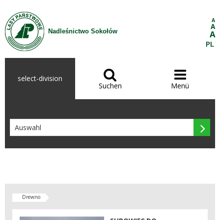
Zum Inhalt wechseln
A
A
Nadleśnictwo Sokołów
A
PL


select-division
Suchen
Menü

Drewno