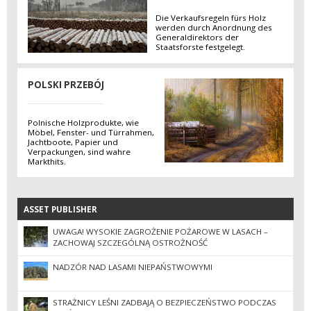
Die Verkaufsregeln fürs Holz
werden durch Anordnung des
Generaldirektors der
Staatsforste festgelegt.
POLSKI PRZEBÓJ
Polnische Holzprodukte, wie
Möbel, Fenster- und Türrahmen,
Jachtboote, Papier und
Verpackungen, sind wahre
Markthits.
ASSET PUBLISHER
ASSET PUBLISHER
UWAGA! WYSOKIE ZAGROŻENIE POŻAROWE W LASACH –
ZACHOWAJ SZCZEGÓLNĄ OSTROŻNOŚĆ
NADZÓR NAD LASAMI NIEPAŃSTWOWYMI
STRAŻNICY LEŚNI ZADBAJĄ O BEZPIECZEŃSTWO PODCZAS