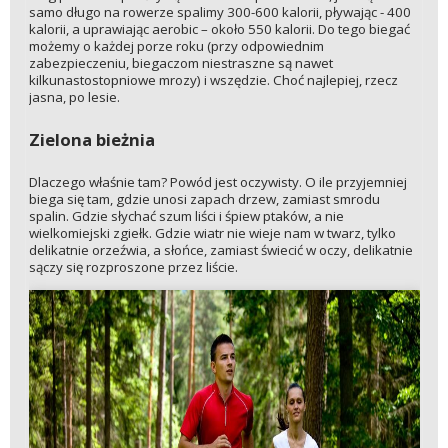
samo długo na rowerze spalimy 300-600 kalorii, pływając - 400
kalorii, a uprawiając aerobic – około 550 kalorii. Do tego biegać
możemy o każdej porze roku (przy odpowiednim
zabezpieczeniu, biegaczom niestraszne są nawet
kilkunastostopniowe mrozy) i wszędzie. Choć najlepiej, rzecz
jasna, po lesie.
Zielona bieżnia
Dlaczego właśnie tam? Powód jest oczywisty. O ile przyjemniej
biega się tam, gdzie unosi zapach drzew, zamiast smrodu
spalin. Gdzie słychać szum liści i śpiew ptaków, a nie
wielkomiejski zgiełk. Gdzie wiatr nie wieje nam w twarz, tylko
delikatnie orzeźwia, a słońce, zamiast świecić w oczy, delikatnie
sączy się rozproszone przez liście.