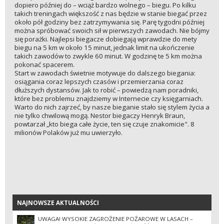
dopiero później do – wciąż bardzo wolnego – biegu. Po kilku
takich treningach większość z nas będzie w stanie biegać przez
około pół godziny bez zatrzymywania się. Parę tygodni później
można spróbować swoich sił w pierwszych zawodach. Nie bójmy
się porażki. Najlepsi biegacze dobiegają wprawdzie do mety
biegu na 5 km w około 15 minut, jednak limit na ukończenie
takich zawodów to zwykle 60 minut. W godzinę te 5 km można
pokonać spacerem.
Start w zawodach świetnie motywuje do dalszego biegania:
osiągania coraz lepszych czasów i przemierzania coraz
dłuższych dystansów. Jak to robić – powiedzą nam poradniki,
które bez problemu znajdziemy w Internecie czy księgarniach.
Warto do nich zajrzeć, by nasze bieganie stało się stylem życia a
nie tylko chwilową mogą. Nestor biegaczy Henryk Braun,
powtarzał „kto biega całe życie, ten się czuje znakomicie". 8
milionów Polaków już mu uwierzyło.
NAJNOWSZE AKTUALNOŚCI
NAJNOWSZE AKTUALNOŚCI
UWAGA! WYSOKIE ZAGROŻENIE POŻAROWE W LASACH –