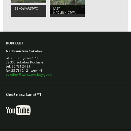
SZKÓŁKARSTWO
LASY
NADLEŚNICTWA
KONTAKT:
Nadleśnictwo Sokołów
ul. Kupientyńska 17B
08-300 Sokołów Podlaski
tel. 25 781 24 21
fax 25 781 24 21 wew. *8
sokolow@warszawa.lasy.gov.pl
Śledź nasz kanał YT: