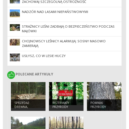
ZACHOWAJ SZCZEGÓLNĄ OSTROŻNOŚĆ
NADZÓR NAD LASAMI NIEPAŃSTWOWYMI
STRAŻNICY LEŚNI ZADBAJĄ O BEZPIECZEŃSTWO PODCZAS
MAJÓWKI
CHOJNOWSCY LEŚNICY ALARMUJĄ: SOSNY MASOWO
ZAMIERAJĄ
USŁYSZ, CO W LESIE HUCZY
POLECANE ARTYKUŁY
POLECANE ARTYKUŁY
SPRZEDAŻ
REZERWATY
POMNIKI
DREWNA,
PRZYRODY
PRZYRODY
CHOINEK I
SADZONEK