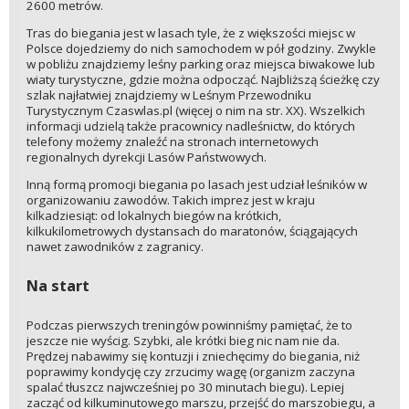
2600 metrów.
Tras do biegania jest w lasach tyle, że z większości miejsc w
Polsce dojedziemy do nich samochodem w pół godziny. Zwykle
w pobliżu znajdziemy leśny parking oraz miejsca biwakowe lub
wiaty turystyczne, gdzie można odpocząć. Najbliższą ścieżkę czy
szlak najłatwiej znajdziemy w Leśnym Przewodniku
Turystycznym Czaswlas.pl (więcej o nim na str. XX). Wszelkich
informacji udzielą także pracownicy nadleśnictw, do których
telefony możemy znaleźć na stronach internetowych
regionalnych dyrekcji Lasów Państwowych.
Inną formą promocji biegania po lasach jest udział leśników w
organizowaniu zawodów. Takich imprez jest w kraju
kilkadziesiąt: od lokalnych biegów na krótkich,
kilkukilometrowych dystansach do maratonów, ściągających
nawet zawodników z zagranicy.
Na start
Podczas pierwszych treningów powinniśmy pamiętać, że to
jeszcze nie wyścig. Szybki, ale krótki bieg nic nam nie da.
Prędzej nabawimy się kontuzji i zniechęcimy do biegania, niż
poprawimy kondycję czy zrzucimy wagę (organizm zaczyna
spalać tłuszcz najwcześniej po 30 minutach biegu). Lepiej
zacząć od kilkuminutowego marszu, przejść do marszobiegu, a