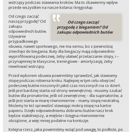
wstrząsy podczas stawiania kroków. Ma to zbawienny wpływ
przede wszystkim na nasze kolana i kręgosłup.
Od czego zacząć
naszą przygodę? Od
Od czego zacząć
zakupu
przygodę z bieganiem? Od
odpowiednich butów.
zakupu odpowiednich butów
Używanie
przypadkowego
obuwia, nawet sportowego, nie ma sensu, bo z pewnością
zniechęci do biegania. Buty dla biegaczy mają odpowiednio
wyprofilowaną podeszwę, żeby ułatwić przetaczanie stopy, i –
przynajmniej te klasyczne, treningowe - amortyzację, żeby
niwelować wstrząsy.
Przed wyborem obuwia powinniśmy sprawdzić, jak stawiamy
stopę podczas robienia kroku. Najlepiej w tym celu obejrzeć
podeszwę butów noszonych jakiś czas noszonych na co dzień.
Jeśli jest bardziej starta od strony wewnętrznej - musimy szukać
butów dla pronatorów, jeśli od zewnętrznej – dla supinatorów, a
jeśli jest starta w miarę równomiernie – mamy stopę neutralną.
Możemy to też sprawdzić stawiając mokrą stopę na kartce
papieru. Dzięki odpowiedniemu dobraniu butów nasz krok
będzie stabilniejszy, a mięśnie i ścięgna równomiernie
obciążone, a więc mniej podatne na kontuzje.
Kolejna rzecz, jaka powinniśmy wziąć pod uwagę, to podłoże, po