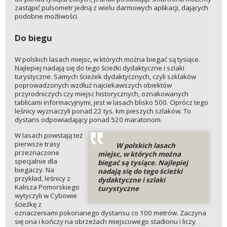
zastąpić pulsometr jedną z wielu darmowych aplikacji, dających
podobne możliwości.
Do biegu
W polskich lasach miejsc, w których można biegać są tysiące.
Najlepiej nadają się do tego ścieżki dydaktyczne i szlaki
turystyczne. Samych ścieżek dydaktycznych, czyli szklaków
poprowadzonych wzdłuż najciekawszych obiektów
przyrodniczych czy miejsc historycznych, oznakowanych
tablicami informacyjnymi, jest w lasach blisko 500. Oprócz tego
leśnicy wyznaczyli ponad 22 tys. km pieszych szlaków. To
dystans odpowiadający ponad 520 maratonom.
W lasach powstają też
pierwsze trasy
W polskich lasach
przeznaczone
miejsc, w których można
specjalnie dla
biegać są tysiące. Najlepiej
biegaczy. Na
nadają się do tego ścieżki
przykład, leśnicy z
dydaktyczne i szlaki
Kalisza Pomorskiego
turystyczne
wytyczyli w Cybowie
ścieżkę z
oznaczeniami pokonanego dystansu co 100 metrów. Zaczyna
się ona i kończy na obrzeżach miejscowego stadionu i liczy