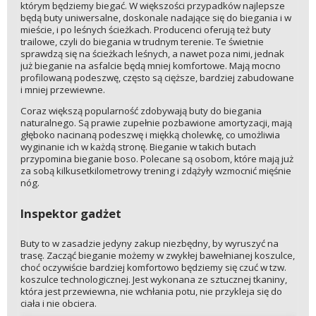
którym będziemy biegać. W większości przypadków najlepsze
będą buty uniwersalne, doskonale nadające się do biegania i w
mieście, i po leśnych ścieżkach. Producenci oferują też buty
trailowe, czyli do biegania w trudnym terenie. Te świetnie
sprawdzą się na ścieżkach leśnych, a nawet poza nimi, jednak
już bieganie na asfalcie będą mniej komfortowe. Mają mocno
profilowaną podeszwę, często są cięższe, bardziej zabudowane
i mniej przewiewne.
Coraz większą popularność zdobywają buty do biegania
naturalnego. Są prawie zupełnie pozbawione amortyzacji, mają
głęboko nacinaną podeszwę i miękką cholewkę, co umożliwia
wyginanie ich w każdą stronę. Bieganie w takich butach
przypomina bieganie boso. Polecane są osobom, które mają już
za sobą kilkusetkilometrowy trening i zdążyły wzmocnić mięśnie
nóg.
Inspektor gadżet
Buty to w zasadzie jedyny zakup niezbędny, by wyruszyć na
trasę. Zacząć bieganie możemy w zwykłej bawełnianej koszulce,
choć oczywiście bardziej komfortowo będziemy się czuć w tzw.
koszulce technologicznej. Jest wykonana ze sztucznej tkaniny,
która jest przewiewna, nie wchłania potu, nie przykleja się do
ciała i nie obciera.