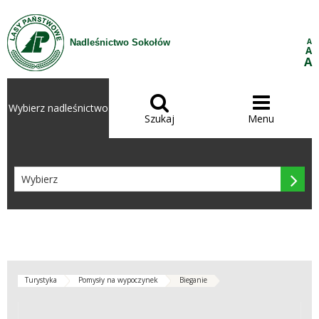
Przejdź do treści
A
Nadleśnictwo Sokołów
A
A


Wybierz nadleśnictwo
Szukaj
Menu

Turystyka
Pomysły na wypoczynek
Bieganie