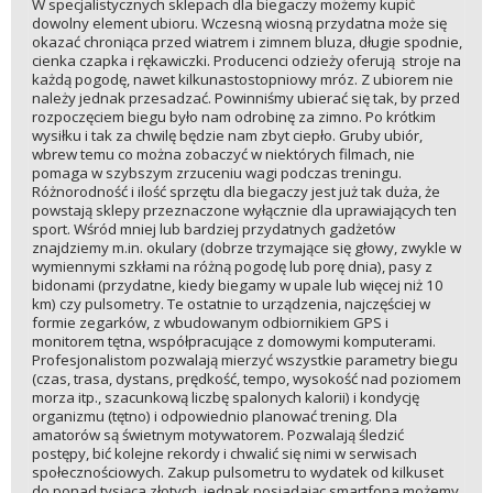
W specjalistycznych sklepach dla biegaczy możemy kupić
dowolny element ubioru. Wczesną wiosną przydatna może się
okazać chroniąca przed wiatrem i zimnem bluza, długie spodnie,
cienka czapka i rękawiczki. Producenci odzieży oferują stroje na
każdą pogodę, nawet kilkunastostopniowy mróz. Z ubiorem nie
należy jednak przesadzać. Powinniśmy ubierać się tak, by przed
rozpoczęciem biegu było nam odrobinę za zimno. Po krótkim
wysiłku i tak za chwilę będzie nam zbyt ciepło. Gruby ubiór,
wbrew temu co można zobaczyć w niektórych filmach, nie
pomaga w szybszym zrzuceniu wagi podczas treningu.
Różnorodność i ilość sprzętu dla biegaczy jest już tak duża, że
powstają sklepy przeznaczone wyłącznie dla uprawiających ten
sport. Wśród mniej lub bardziej przydatnych gadżetów
znajdziemy m.in. okulary (dobrze trzymające się głowy, zwykle w
wymiennymi szkłami na różną pogodę lub porę dnia), pasy z
bidonami (przydatne, kiedy biegamy w upale lub więcej niż 10
km) czy pulsometry. Te ostatnie to urządzenia, najczęściej w
formie zegarków, z wbudowanym odbiornikiem GPS i
monitorem tętna, współpracujące z domowymi komputerami.
Profesjonalistom pozwalają mierzyć wszystkie parametry biegu
(czas, trasa, dystans, prędkość, tempo, wysokość nad poziomem
morza itp., szacunkową liczbę spalonych kalorii) i kondycję
organizmu (tętno) i odpowiednio planować trening. Dla
amatorów są świetnym motywatorem. Pozwalają śledzić
postępy, bić kolejne rekordy i chwalić się nimi w serwisach
społecznościowych. Zakup pulsometru to wydatek od kilkuset
do ponad tysiąca złotych, jednak posiadając smartfona możemy