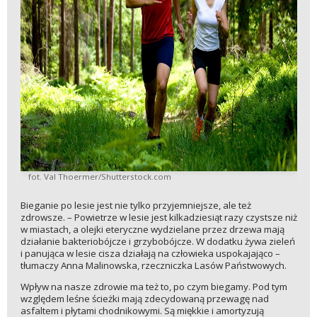
fot. Val Thoermer/Shutterstock.com
Bieganie po lesie jest nie tylko przyjemniejsze, ale też
zdrowsze. – Powietrze w lesie jest kilkadziesiąt razy czystsze niż
w miastach, a olejki eteryczne wydzielane przez drzewa mają
działanie bakteriobójcze i grzybobójcze. W dodatku żywa zieleń
i panująca w lesie cisza działają na człowieka uspokajająco –
tłumaczy Anna Malinowska, rzeczniczka Lasów Państwowych.
Wpływ na nasze zdrowie ma też to, po czym biegamy. Pod tym
względem leśne ścieżki mają zdecydowaną przewagę nad
asfaltem i płytami chodnikowymi. Są miękkie i amortyzują