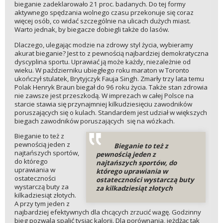
bieganie zadeklarowało 21 proc. badanych. Do tej formy
aktywnego spędzania wolnego czasu przekonuje się coraz
więcej osób, co widać szczególnie na ulicach dużych miast.
Warto jednak, by biegacze dobiegli także do lasów.
Dlaczego, ulegając modzie na zdrowy styl życia, wybieramy
akurat bieganie? Jest to z pewnością najbardziej demokratyczna
dyscyplina sportu. Uprawiać ją może każdy, niezależnie od
wieku. W październiku ubiegłego roku maraton w Toronto
ukończył stulatek, Brytyjczyk Fauja Singh. Zmarły trzy lata temu
Polak Henryk Braun biegał do 96 roku życia. Także stan zdrowia
nie zawsze jest przeszkodą. W imprezach w całej Polsce na
starcie stawia się przynajmniej kilkudziesięciu zawodników
poruszających się o kulach. Standardem jest udział w większych
biegach zawodników poruszających się na wózkach.
Bieganie to też z
pewnością jeden z
Bieganie to też z
najtańszych sportów,
pewnością jeden z
do którego
najtańszych sportów, do
uprawiania w
którego uprawiania w
ostateczności
ostateczności wystarczą buty
wystarczą buty za
za kilkadziesiąt złotych
kilkadziesiąt złotych.
A przy tym jeden z
najbardziej efektywnych dla chcących zrzucić wagę. Godzinny
bieg pozwala spalić tysiąc kalorii. Dla porównania, jeżdżąc tak